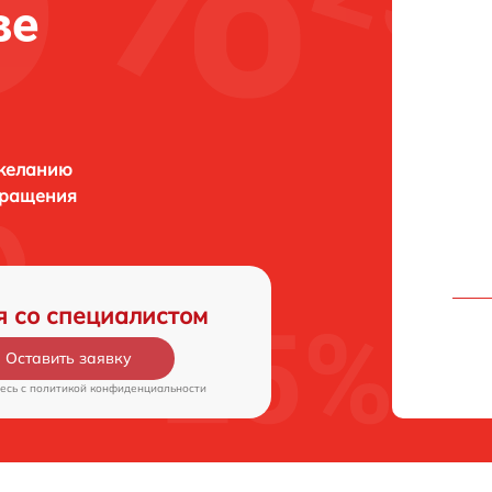
ве
 желанию
бращения
я со специалистом
Оставить заявку
есь c
политикой конфиденциальности