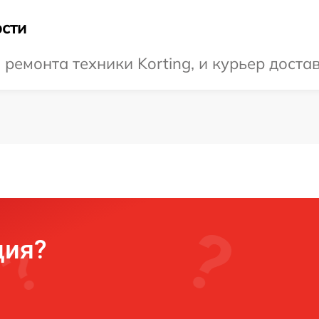
сти
емонта техники Korting, и курьер достави
ция?