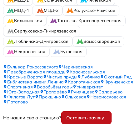
МЦД-4
МЦД-3
Калужско-Рижская
Калининская
Таганско-Краснопресненская
Серпуховско-Тимирязевская
Люблинско-Дмитровская
Замоскворецкая
Некрасовская
Бутовская
Бульвар Рокоссовского
Черкизовская
Преображенская площадь
Красносельская
Красные Ворота
Чистые пруды
Лубянка
Охотный Ряд
Библиотека имени Ленина
Кропоткинская
Фрунзенская
Спортивная
Воробьёвы горы
Университет
Юго-Западная
Тропарёво
Румянцево
Саларьево
Филатов Луг
Прокшино
Ольховая
Новомосковская
Потапово
Не нашли свою станцию?
Оставить заявку