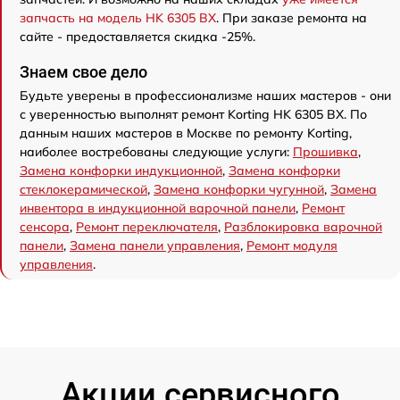
запчасть на модель HK 6305 BX
. При заказе ремонта на
сайте - предоставляется скидка -25%.
Знаем свое дело
Будьте уверены в профессионализме наших мастеров - они
с уверенностью выполнят ремонт Korting HK 6305 BX. По
данным наших мастеров в Москве по ремонту Korting,
наиболее востребованы следующие услуги:
Прошивка
,
Замена конфорки индукционной
,
Замена конфорки
стеклокерамической
,
Замена конфорки чугунной
,
Замена
инвентора в индукционной варочной панели
,
Ремонт
сенсора
,
Ремонт переключателя
,
Разблокировка варочной
панели
,
Замена панели управления
,
Ремонт модуля
управления
.
Акции сервисного