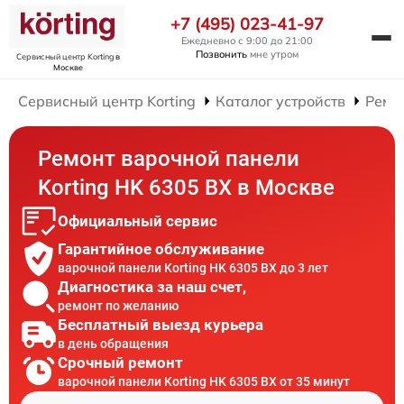
+7 (495) 023-41-97
Ежедневно с 9:00 до 21:00
Позвонить
мне утром
Сервисный центр Korting
в
Москве
Сервисный центр Korting
Каталог устройств
Ремо
Ремонт варочной панели
Korting HK 6305 BX в Москве
Официальный сервис
Гарантийное обслуживание
варочной панели Korting HK 6305 BX до 3 лет
Диагностика за наш счет,
ремонт по желанию
Бесплатный выезд курьера
в день обращения
Срочный ремонт
варочной панели Korting HK 6305 BX от 35 минут