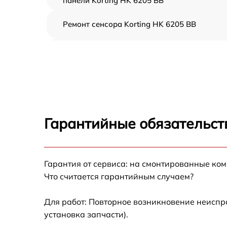
панели Korting HK 6205 BB
Ремонт сенсора Korting HK 6205 BB
Ремонт переключателя Korting HK 6205 BB
Разблокировка варочной панели Korting H
6205 BB
Замена панели управления Korting HK 6205
BB
Гарантийные обязательст
Ремонт модуля управления Korting HK 6205
BB
Гарантия от сервиса: на смонтированные ко
Замена сенсора Korting HK 6205 BB
Что считается гарантийным случаем?
Для работ: Повторное возникновение неиспр
установка запчасти).