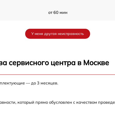
от 60 мин
от 60 мин
У меня другая неисправность
K
от 60 мин
от 60 мин
ва сервисного центра в Москве
от 60 мин
мплектующие — до 3 месяцев.
от 60 мин
авности, который прямо обусловлен с качеством провед