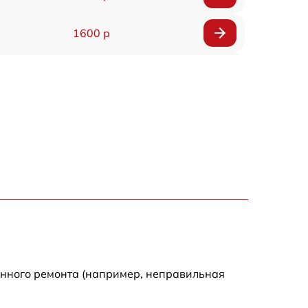
1600 р
750 р
600 р
1600 р
1900 р
1600 р
енного ремонта (например, неправильная