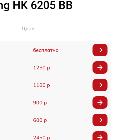
ng HK 6205 BB
Цена
бесплатно
1250 р
1100 р
900 р
600 р
2450 р