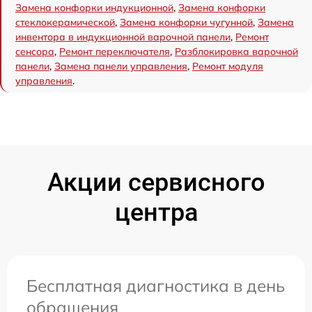
Замена конфорки индукционной
,
Замена конфорки
стеклокерамической
,
Замена конфорки чугунной
,
Замена
инвентора в индукционной варочной панели
,
Ремонт
сенсора
,
Ремонт переключателя
,
Разблокировка варочной
панели
,
Замена панели управления
,
Ремонт модуля
управления
.
Акции сервисного
центра
Бесплатная диагностика в день
обращения