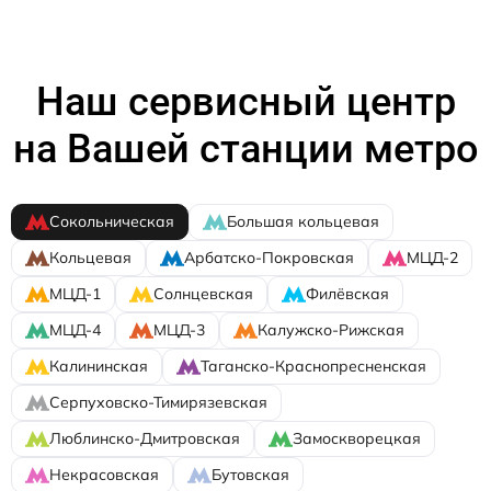
Наш сервисный центр
на Вашей станции метро
Сокольническая
Большая кольцевая
Кольцевая
Арбатско-Покровская
МЦД-2
МЦД-1
Солнцевская
Филёвская
МЦД-4
МЦД-3
Калужско-Рижская
Калининская
Таганско-Краснопресненская
Серпуховско-Тимирязевская
Люблинско-Дмитровская
Замоскворецкая
Некрасовская
Бутовская