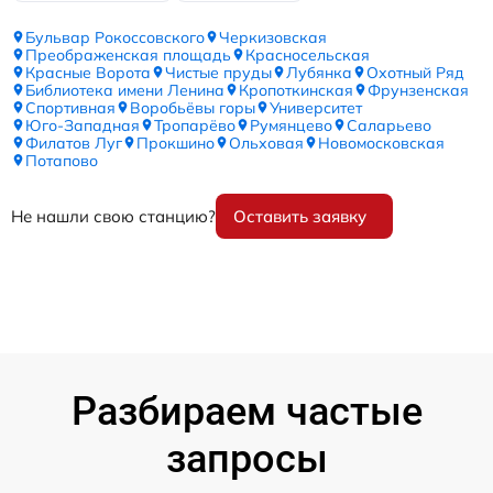
Бульвар Рокоссовского
Черкизовская
Преображенская площадь
Красносельская
Красные Ворота
Чистые пруды
Лубянка
Охотный Ряд
Библиотека имени Ленина
Кропоткинская
Фрунзенская
Спортивная
Воробьёвы горы
Университет
Юго-Западная
Тропарёво
Румянцево
Саларьево
Филатов Луг
Прокшино
Ольховая
Новомосковская
Потапово
Не нашли свою станцию?
Оставить заявку
Разбираем частые
запросы