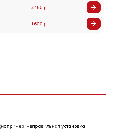
2450 р
1600 р
750 р
600 р
1600 р
1900 р
1600 р
 (например, неправильная установка