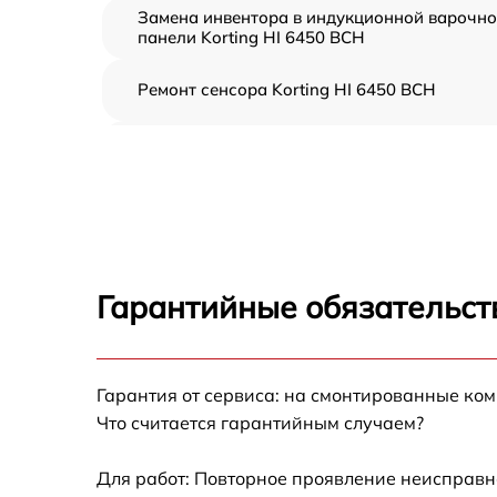
Замена инвентора в индукционной варочн
панели Korting HI 6450 BCH
Ремонт сенсора Korting HI 6450 BCH
Ремонт переключателя Korting HI 6450 BCH
Разблокировка варочной панели Korting HI
6450 BCH
Замена панели управления Korting HI 6450
BCH
Гарантийные обязательст
Ремонт модуля управления Korting HI 6450
BCH
Гарантия от сервиса: на смонтированные ко
Замена сенсора Korting HI 6450 BCH
Что считается гарантийным случаем?
Для работ: Повторное проявление неисправн