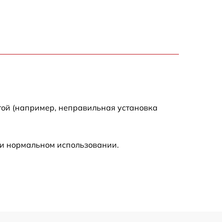
1600 р
1900 р
1600 р
той (например, неправильная установка
ри нормальном использовании.