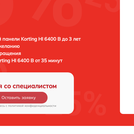
 панели Korting HI 6400 B до 3 лет
 желанию
бращения
ting HI 6400 B от 35 минут
я со специалистом
Оставить заявку
есь c
политикой конфиденциальности