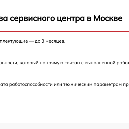
 B
от 60 мин
ва сервисного центра в Москве
B
от 60 мин
мплектующие — до 3 месяцев.
от 60 мин
авности, который напрямую связан с выполненной рабо
рата работоспособности или техническим параметрам п