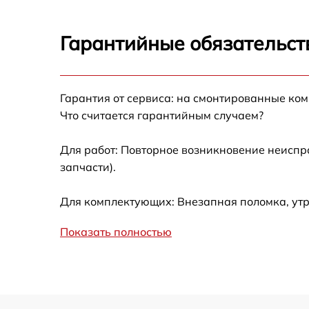
Замена панели управления Korting HI 6400
Гарантийные обязательст
Ремонт модуля управления Korting HI 6400 
Гарантия от сервиса: на смонтированные ко
Замена сенсора Korting HI 6400 B
Что считается гарантийным случаем?
Для работ: Повторное возникновение неиспр
запчасти).
Для комплектующих: Внезапная поломка, ут
Показать полностью