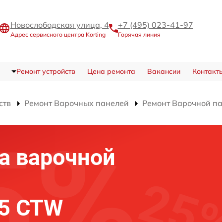
Новослободская улица, 4
+7 (495) 023-41-97
Адрес сервисного центра Korting
Горячая линия
Ремонт устройств
Цена ремонта
Вакансии
Контакт
ств
Ремонт Варочных панелей
Ремонт Варочной п
а варочной
35 CTW