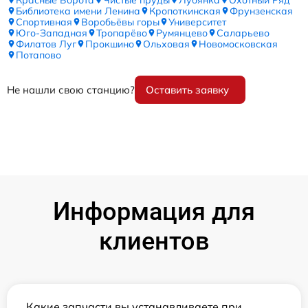
Библиотека имени Ленина
Кропоткинская
Фрунзенская
Спортивная
Воробьёвы горы
Университет
Юго-Западная
Тропарёво
Румянцево
Саларьево
Филатов Луг
Прокшино
Ольховая
Новомосковская
Потапово
Не нашли свою станцию?
Оставить заявку
Информация для
клиентов
Какие запчасти вы устанавливаете при