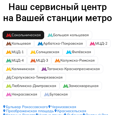
Наш сервисный центр
на Вашей станции метро
Сокольническая
Большая кольцевая
Кольцевая
Арбатско-Покровская
МЦД-2
МЦД-1
Солнцевская
Филёвская
МЦД-4
МЦД-3
Калужско-Рижская
Калининская
Таганско-Краснопресненская
Серпуховско-Тимирязевская
Люблинско-Дмитровская
Замоскворецкая
Некрасовская
Бутовская
Бульвар Рокоссовского
Черкизовская
Преображенская площадь
Красносельская
Красные Ворота
Чистые пруды
Лубянка
Охотный Ряд