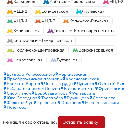
Кольцевая
Арбатско-Покровская
МЦД-2
МЦД-1
Солнцевская
Филёвская
МЦД-4
МЦД-3
Калужско-Рижская
Калининская
Таганско-Краснопресненская
Серпуховско-Тимирязевская
Люблинско-Дмитровская
Замоскворецкая
Некрасовская
Бутовская
Бульвар Рокоссовского
Черкизовская
Преображенская площадь
Красносельская
Красные Ворота
Чистые пруды
Лубянка
Охотный Ряд
Библиотека имени Ленина
Кропоткинская
Фрунзенская
Спортивная
Воробьёвы горы
Университет
Юго-Западная
Тропарёво
Румянцево
Саларьево
Филатов Луг
Прокшино
Ольховая
Новомосковская
Потапово
Не нашли свою станцию?
Оставить заявку