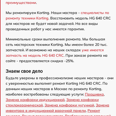
преимуществами
.
Мы ремонтируем Korting. Наши мастера -
специалисты по
ремонту техники Korting
. Восстановить модель HG 640 CRC
для мастеров не будет новой задачей. На все виды
проведенных работ у нас имеется гарантия.
Минимальные сроки выполнения ремонта. Мы большая
сеть мастерских техники Korting. Мы имеем более 20 тыс.
запчастей. И возможно на наших складах
уже имеется
запчасть на модель HG 640 CRC
. При заказе ремонта на
сайте - предоставляется скидка -25%.
Знаем свое дело
Будьте уверены в профессионализме наших мастеров - они
с уверенностью выполнят ремонт Korting HG 640 CRC. По
данным наших мастеров в Москве по ремонту Korting,
наиболее востребованы следующие услуги:
Прошивка
,
Замена конфорки индукционной
,
Замена конфорки
стеклокерамической
,
Замена конфорки чугунной
,
Замена
инвентора в индукционной варочной панели
,
Ремонт
сенсора
,
Ремонт переключателя
,
Разблокировка варочной