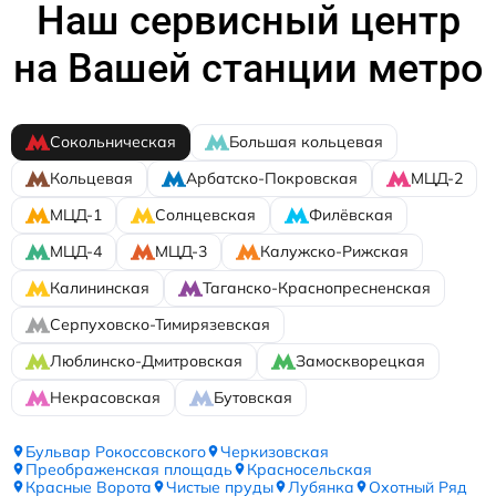
Наш сервисный центр
на Вашей станции метро
Сокольническая
Большая кольцевая
Кольцевая
Арбатско-Покровская
МЦД-2
МЦД-1
Солнцевская
Филёвская
МЦД-4
МЦД-3
Калужско-Рижская
Калининская
Таганско-Краснопресненская
Серпуховско-Тимирязевская
Люблинско-Дмитровская
Замоскворецкая
Некрасовская
Бутовская
Бульвар Рокоссовского
Черкизовская
Преображенская площадь
Красносельская
Красные Ворота
Чистые пруды
Лубянка
Охотный Ряд