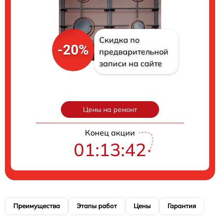
Скидка по
-20%
предварительной
записи на сайте
Цены на ремонт
Конец акции
01:13:41
Преимущества
Этапы работ
Цены
Гарантия
М