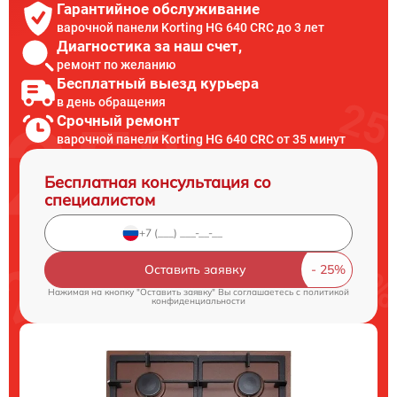
Гарантийное обслуживание
варочной панели Korting HG 640 CRC до 3 лет
Диагностика за наш счет,
ремонт по желанию
Бесплатный выезд курьера
в день обращения
Срочный ремонт
варочной панели Korting HG 640 CRC от 35 минут
Бесплатная консультация со
специалистом
Оставить заявку
Нажимая на кнопку "Оставить заявку" Вы соглашаетесь c
политикой
конфиденциальности