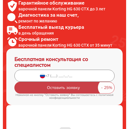
Гарантийное обслуживание
варочной панели Korting HG 630 CTX до 3 лет
Диагностика за наш счет,
ремонт по желанию
Бесплатный выезд курьера
в день обращения
Срочный ремонт
варочной панели Korting HG 630 CTX от 35 минут
Бесплатная консультация со
специалистом
Оставить заявку
Нажимая на кнопку "Оставить заявку" Вы соглашаетесь c
политикой
конфиденциальности