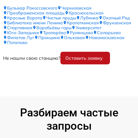
Бульвар Рокоссовского
Черкизовская
Преображенская площадь
Красносельская
Красные Ворота
Чистые пруды
Лубянка
Охотный Ряд
Библиотека имени Ленина
Кропоткинская
Фрунзенская
Спортивная
Воробьёвы горы
Университет
Юго-Западная
Тропарёво
Румянцево
Саларьево
Филатов Луг
Прокшино
Ольховая
Новомосковская
Потапово
Не нашли свою станцию?
Оставить заявку
Разбираем частые
запросы