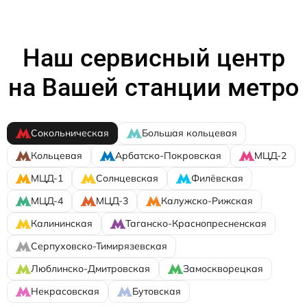
Наш сервисный центр
на Вашей станции метро
Сокольническая
Большая кольцевая
Кольцевая
Арбатско-Покровская
МЦД-2
МЦД-1
Солнцевская
Филёвская
МЦД-4
МЦД-3
Калужско-Рижская
Калининская
Таганско-Краснопресненская
Серпуховско-Тимирязевская
Люблинско-Дмитровская
Замоскворецкая
Некрасовская
Бутовская