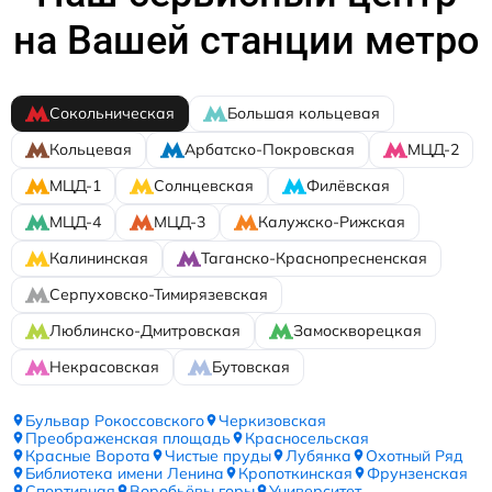
на Вашей станции метро
Сокольническая
Большая кольцевая
Кольцевая
Арбатско-Покровская
МЦД-2
МЦД-1
Солнцевская
Филёвская
МЦД-4
МЦД-3
Калужско-Рижская
Калининская
Таганско-Краснопресненская
Серпуховско-Тимирязевская
Люблинско-Дмитровская
Замоскворецкая
Некрасовская
Бутовская
Бульвар Рокоссовского
Черкизовская
Преображенская площадь
Красносельская
Красные Ворота
Чистые пруды
Лубянка
Охотный Ряд
Библиотека имени Ленина
Кропоткинская
Фрунзенская
Спортивная
Воробьёвы горы
Университет