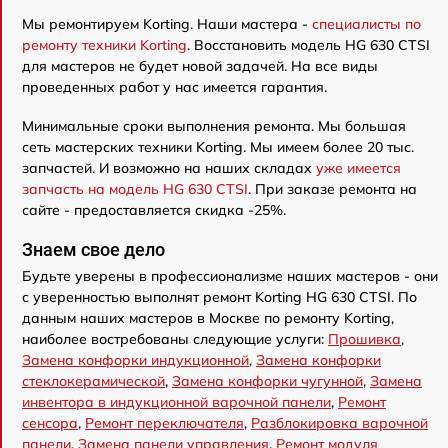
Мы ремонтируем Korting. Наши мастера -
специалисты по
ремонту техники Korting
. Восстановить модель HG 630 CTSI
для мастеров не будет новой задачей. На все виды
проведенных работ у нас имеется гарантия.
Минимальные сроки выполнения ремонта. Мы большая
сеть мастерских техники Korting. Мы имеем более 20 тыс.
запчастей. И возможно на наших складах
уже имеется
запчасть на модель HG 630 CTSI
. При заказе ремонта на
сайте - предоставляется скидка -25%.
Знаем свое дело
Будьте уверены в профессионализме наших мастеров - они
с уверенностью выполнят ремонт Korting HG 630 CTSI. По
данным наших мастеров в Москве по ремонту Korting,
наиболее востребованы следующие услуги:
Прошивка
,
Замена конфорки индукционной
,
Замена конфорки
стеклокерамической
,
Замена конфорки чугунной
,
Замена
инвентора в индукционной варочной панели
,
Ремонт
сенсора
,
Ремонт переключателя
,
Разблокировка варочной
панели
,
Замена панели управления
,
Ремонт модуля