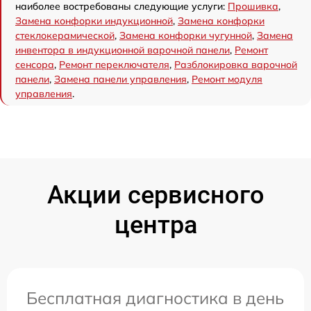
наиболее востребованы следующие услуги:
Прошивка
,
Замена конфорки индукционной
,
Замена конфорки
стеклокерамической
,
Замена конфорки чугунной
,
Замена
инвентора в индукционной варочной панели
,
Ремонт
сенсора
,
Ремонт переключателя
,
Разблокировка варочной
панели
,
Замена панели управления
,
Ремонт модуля
управления
.
Акции сервисного
центра
Бесплатная диагностика в день