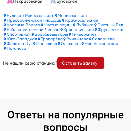
Некрасовская
Бутовская
Бульвар Рокоссовского
Черкизовская
Преображенская площадь
Красносельская
Красные Ворота
Чистые пруды
Лубянка
Охотный Ряд
Библиотека имени Ленина
Кропоткинская
Фрунзенская
Спортивная
Воробьёвы горы
Университет
Юго-Западная
Тропарёво
Румянцево
Саларьево
Филатов Луг
Прокшино
Ольховая
Новомосковская
Потапово
Не нашли свою станцию?
Оставить заявку
Ответы на популярные
вопросы