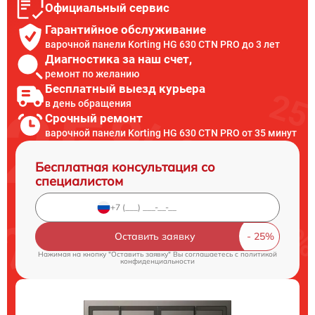
Официальный сервис
Гарантийное обслуживание
варочной панели Korting HG 630 CTN PRO до 3 лет
Диагностика за наш счет,
ремонт по желанию
Бесплатный выезд курьера
в день обращения
Срочный ремонт
варочной панели Korting HG 630 CTN PRO от 35 минут
Бесплатная консультация со
специалистом
Оставить заявку
Нажимая на кнопку "Оставить заявку" Вы соглашаетесь c
политикой
конфиденциальности