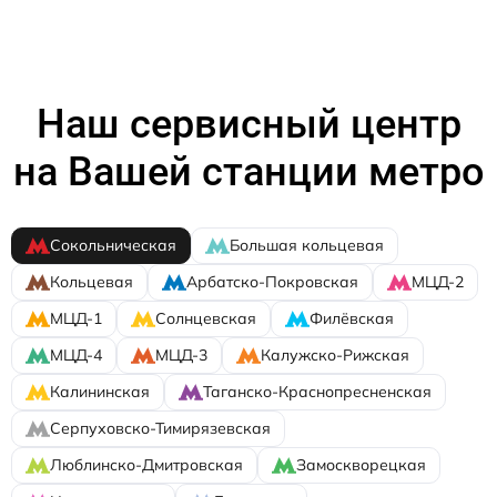
Наш сервисный центр
на Вашей станции метро
Сокольническая
Большая кольцевая
Кольцевая
Арбатско-Покровская
МЦД-2
МЦД-1
Солнцевская
Филёвская
МЦД-4
МЦД-3
Калужско-Рижская
Калининская
Таганско-Краснопресненская
Серпуховско-Тимирязевская
Люблинско-Дмитровская
Замоскворецкая