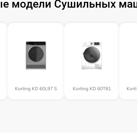
е модели Сушильных маш
Korting KD 60L97 S
Korting KD 60T81
Kort