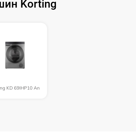
ин Korting
ing KD 69IHP10 An