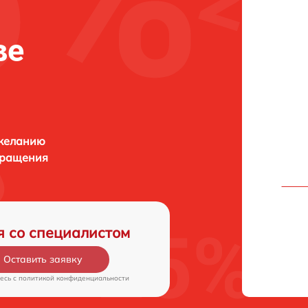
ве
 желанию
бращения
я со специалистом
Оставить заявку
есь c
политикой конфиденциальности