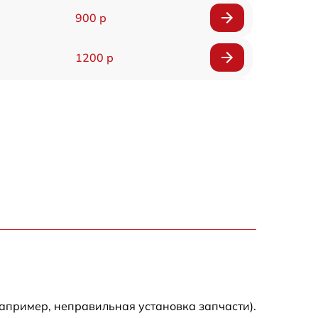
900 р
1200 р
1400 р
800 р
1600 р
1100 р
1000 р
900 р
апример, неправильная установка запчасти).