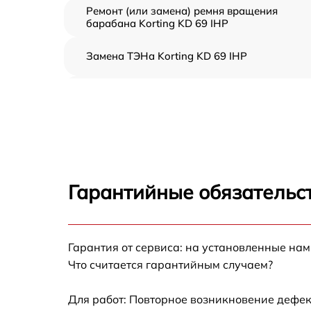
Ремонт (или замена) ремня вращения
барабана Korting KD 69 IHP
Замена ТЭНа Korting KD 69 IHP
Восстановление функций системы
вентилирования Korting KD 69 IHP
Замена устройств управления Korting KD 6
IHP
Устранение засора Korting KD 69 IHP
Гарантийные обязательст
Замена питающего кабеля Korting KD 69 IH
Гарантия от сервиса: на установленные нам
Замена дисплея Korting KD 69 IHP
Что считается гарантийным случаем?
Замена подсветки индикаторов Korting KD
69 IHP
Для работ: Повторное возникновение дефек