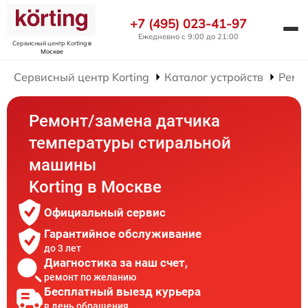
+7 (495) 023-41-97
Ежедневно с 9:00 до 21:00
Сервисный центр Korting
в
Москве
Сервисный центр Korting
Каталог устройств
Ремо
Ремонт/замена датчика
температуры стиральной
машины
Korting в Москве
Официальный сервис
Гарантийное обслуживание
до 3 лет
Диагностика за наш счет,
ремонт по желанию
Бесплатный выезд курьера
в день обращения