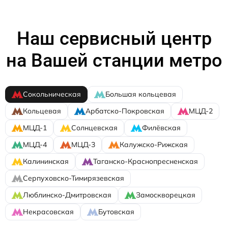
Наш сервисный центр
на Вашей станции метро
Сокольническая
Большая кольцевая
Кольцевая
Арбатско-Покровская
МЦД-2
МЦД-1
Солнцевская
Филёвская
МЦД-4
МЦД-3
Калужско-Рижская
Калининская
Таганско-Краснопресненская
Серпуховско-Тимирязевская
Люблинско-Дмитровская
Замоскворецкая
Некрасовская
Бутовская