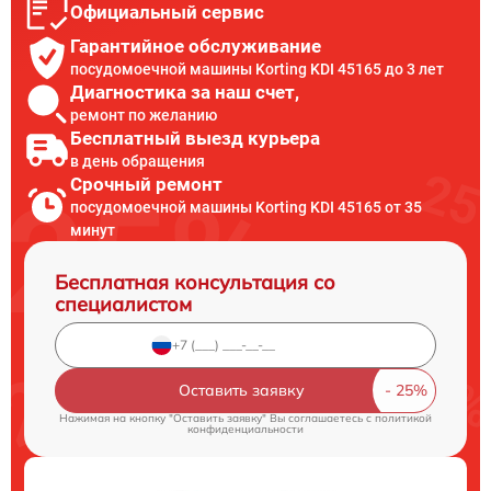
Официальный сервис
Гарантийное обслуживание
посудомоечной машины Korting KDI 45165 до 3 лет
Диагностика за наш счет,
ремонт по желанию
Бесплатный выезд курьера
в день обращения
Срочный ремонт
посудомоечной машины Korting KDI 45165 от 35
минут
Бесплатная консультация со
специалистом
Оставить заявку
Нажимая на кнопку "Оставить заявку" Вы соглашаетесь c
политикой
конфиденциальности