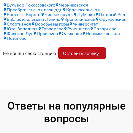
Бульвар Рокоссовского
Черкизовская
Преображенская площадь
Красносельская
Красные Ворота
Чистые пруды
Лубянка
Охотный Ряд
Библиотека имени Ленина
Кропоткинская
Фрунзенская
Спортивная
Воробьёвы горы
Университет
Юго-Западная
Тропарёво
Румянцево
Саларьево
Филатов Луг
Прокшино
Ольховая
Новомосковская
Потапово
Не нашли свою станцию?
Оставить заявку
Ответы на популярные
вопросы