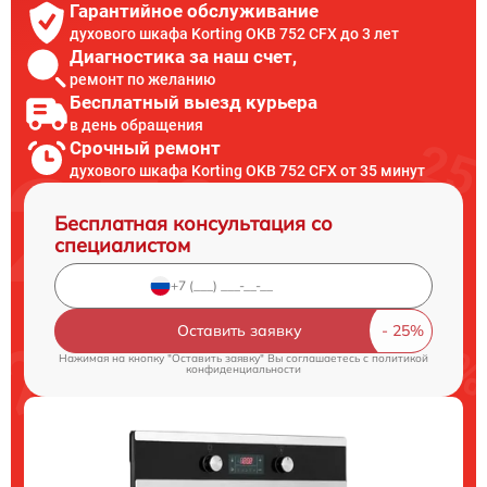
Гарантийное обслуживание
духового шкафа Korting OKB 752 CFX до 3 лет
Диагностика за наш счет,
ремонт по желанию
Бесплатный выезд курьера
в день обращения
Срочный ремонт
духового шкафа Korting OKB 752 CFX от 35 минут
Бесплатная консультация со
специалистом
Оставить заявку
Нажимая на кнопку "Оставить заявку" Вы соглашаетесь c
политикой
конфиденциальности