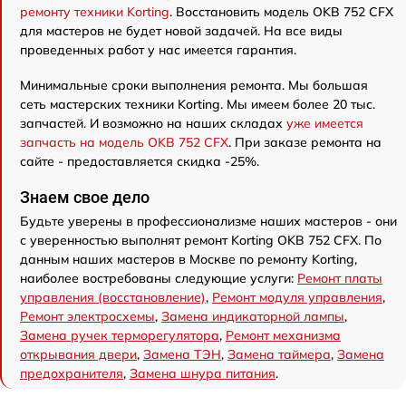
ремонту техники Korting
. Восстановить модель OKB 752 CFX
для мастеров не будет новой задачей. На все виды
проведенных работ у нас имеется гарантия.
Минимальные сроки выполнения ремонта. Мы большая
сеть мастерских техники Korting. Мы имеем более 20 тыс.
запчастей. И возможно на наших складах
уже имеется
запчасть на модель OKB 752 CFX
. При заказе ремонта на
сайте - предоставляется скидка -25%.
Знаем свое дело
Будьте уверены в профессионализме наших мастеров - они
с уверенностью выполнят ремонт Korting OKB 752 CFX. По
данным наших мастеров в Москве по ремонту Korting,
наиболее востребованы следующие услуги:
Ремонт платы
управления (восстановление)
,
Ремонт модуля управления
,
Ремонт электросхемы
,
Замена индикаторной лампы
,
Замена ручек терморегулятора
,
Ремонт механизма
открывания двери
,
Замена ТЭН
,
Замена таймера
,
Замена
предохранителя
,
Замена шнура питания
.