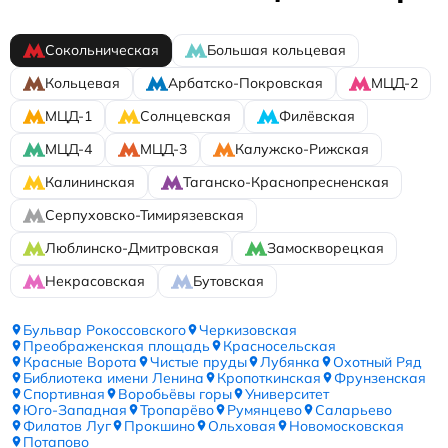
Сокольническая
Большая кольцевая
Кольцевая
Арбатско-Покровская
МЦД-2
МЦД-1
Солнцевская
Филёвская
МЦД-4
МЦД-3
Калужско-Рижская
Калининская
Таганско-Краснопресненская
Серпуховско-Тимирязевская
Люблинско-Дмитровская
Замоскворецкая
Некрасовская
Бутовская
Бульвар Рокоссовского
Черкизовская
Преображенская площадь
Красносельская
Красные Ворота
Чистые пруды
Лубянка
Охотный Ряд
Библиотека имени Ленина
Кропоткинская
Фрунзенская
Спортивная
Воробьёвы горы
Университет
Юго-Западная
Тропарёво
Румянцево
Саларьево
Филатов Луг
Прокшино
Ольховая
Новомосковская
Потапово