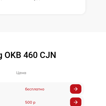
g OKB 460 CJN
Цена
бесплатно
500 р