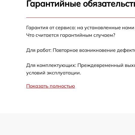
Гарантийные обязательст
Замена шнура питания Korting OKB 460 CJN
Гарантия от сервиса: на установленные нами
Замена термодатчика Korting OKB 460 CJN
Что считается гарантийным случаем?
Замена панели управления Korting OKB 46
CJN
Для работ: Повторное возникновение дефект
Для комплектующих: Преждевременный выход 
условий эксплуатации.
Показать полностью