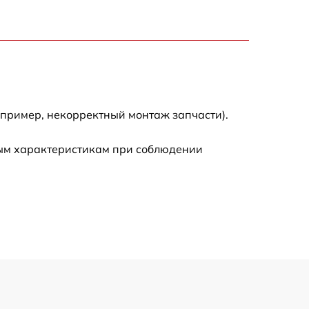
500 р
900 р
1500 р
апример, некорректный монтаж запчасти).
ным характеристикам при соблюдении